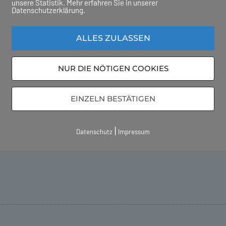
unsere Statistik. Mehr erfahren Sie in unserer
Datenschutzerklärung.
ALLES ZULASSEN
NUR DIE NÖTIGEN COOKIES
erlin verdeutlichen eindrucksvoll, welche weitreich
in den Medien berichtet, sind mehrere deutsche Fl
EINZELN BESTÄTIGEN
Störung erschien, entwickelte sich zu einem erhebl
e. Diese Vorfälle zeigen deutlich: Cyber-Bedrohu
|
Datenschutz
Impressum