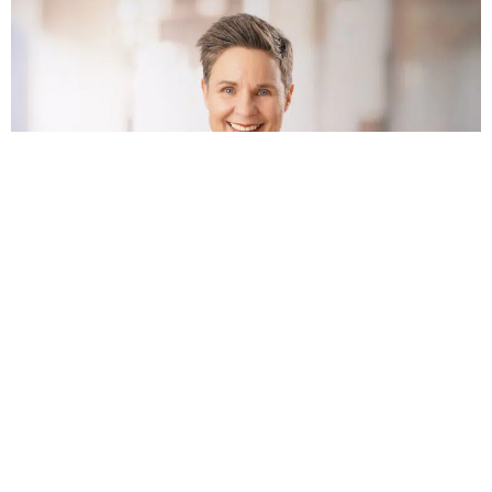
Sie möchten mehr erfahren? Wir helfen gerne! Rufen Sie an
oder schreiben Sie uns!
06151-629 00-0
domijan@cpn-gmbh.de