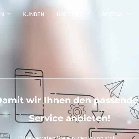
EN
KUNDEN
ÜBER UNS
SPEZIAL
amit wir Ihnen den passend
Service anbieten!
Bitte verraten Sie ein wenig von sich…