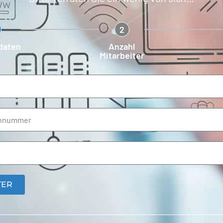
2
daten
Anzahl
Mitarbeiter
TER