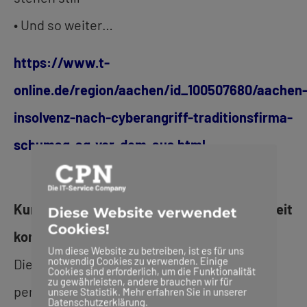
• Und so weiter…
https://www.t-
online.de/region/aachen/id_100507680/aachen
insolvenz-nach-cyberangriff-traditionsfirma-
schumag-ag-vor-dem-aus.html
Kurz gesagt, Ihre gesamte Geschäftstätigkeit
Diese Website verwendet
Cookies!
kommt zum Erliegen
Um diese Website zu betreiben, ist es für uns
notwendig Cookies zu verwenden. Einige
Die meisten Angreifer haben
Cookies sind erforderlich, um die Funktionalität
zu gewährleisten, andere brauchen wir für
personenbezogene Daten im Visier.
unsere Statistik. Mehr erfahren Sie in unserer
Datenschutzerklärung.