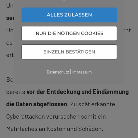
Unternehmen speichern immer mehr dieser
ALLES ZULASSEN
s
ensiblen Daten
und tauschen diese über
Unternehmensgrenzen hinweg aus. Das macht
NUR DIE NÖTIGEN COOKIES
es den Angreifern noch leichter, diese zu
EINZELN BESTÄTIGEN
erbeuten.
|
Datenschutz
Impressum
Bei jeder Cyberattacke sind in der Regel
bereits
vor der Entdeckung und Eindämmung
die Daten abgeflossen
. Zu spät erkannte
Cyberattacken verursachen somit ein
Mehrfaches an Kosten und Schäden.